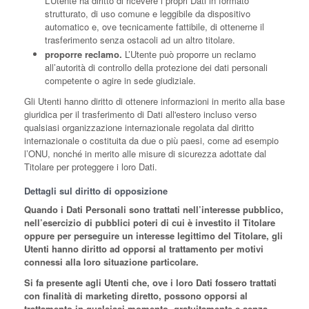
L’Utente ha diritto di ricevere i propri Dati in formato
strutturato, di uso comune e leggibile da dispositivo
automatico e, ove tecnicamente fattibile, di ottenerne il
trasferimento senza ostacoli ad un altro titolare.
proporre reclamo.
L’Utente può proporre un reclamo
all’autorità di controllo della protezione dei dati personali
competente o agire in sede giudiziale.
Gli Utenti hanno diritto di ottenere informazioni in merito alla base
giuridica per il trasferimento di Dati all'estero incluso verso
qualsiasi organizzazione internazionale regolata dal diritto
internazionale o costituita da due o più paesi, come ad esempio
l’ONU, nonché in merito alle misure di sicurezza adottate dal
Titolare per proteggere i loro Dati.
Dettagli sul diritto di opposizione
Quando i Dati Personali sono trattati nell’interesse pubblico,
nell’esercizio di pubblici poteri di cui è investito il Titolare
oppure per perseguire un interesse legittimo del Titolare, gli
Utenti hanno diritto ad opporsi al trattamento per motivi
connessi alla loro situazione particolare.
Si fa presente agli Utenti che, ove i loro Dati fossero trattati
con finalità di marketing diretto, possono opporsi al
trattamento in qualsiasi momento, gratuitamente e senza