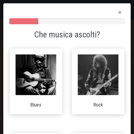
80%
Complete
Che musica ascolti?
(danger)
Blues
Rock