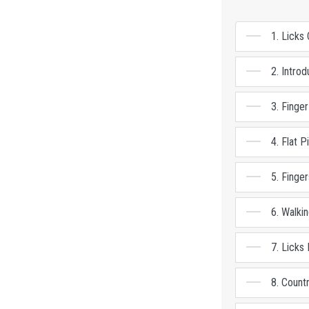
1. Licks
2. Intro
3. Finger
4. Flat P
5. Fingers
6. Walki
7. Licks 
8. Countr