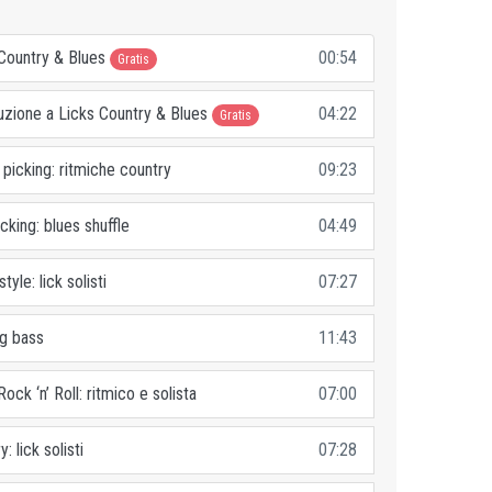
 Country & Blues
00:54
Gratis
duzione a Licks Country & Blues
04:22
Gratis
 picking: ritmiche country
09:23
icking: blues shuffle
04:49
tyle: lick solisti
07:27
ng bass
11:43
Rock ‘n’ Roll: ritmico e solista
07:00
y: lick solisti
07:28