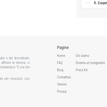
9. Coun
Pagine
Home
Chi siamo
tube e del disordinato
ffinare la tecnica, ci
FAQ
Diventa un insegnante
 chiedendoci “E ora che
Blog
Press Kit
Contattaci
da veri musicisti, con
Termini
Privacy