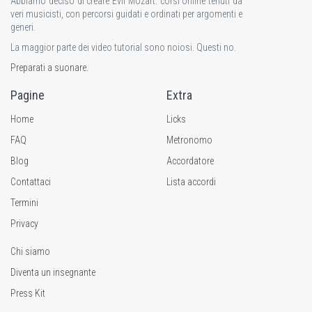
Abbiamo deciso di creare Evil Mozart: corsi online tenuti da
veri musicisti, con percorsi guidati e ordinati per argomenti e
generi.
La maggior parte dei video tutorial sono noiosi. Questi no.
Preparati a suonare.
Pagine
Extra
Home
Licks
FAQ
Metronomo
Blog
Accordatore
Contattaci
Lista accordi
Termini
Privacy
Chi siamo
Diventa un insegnante
Press Kit