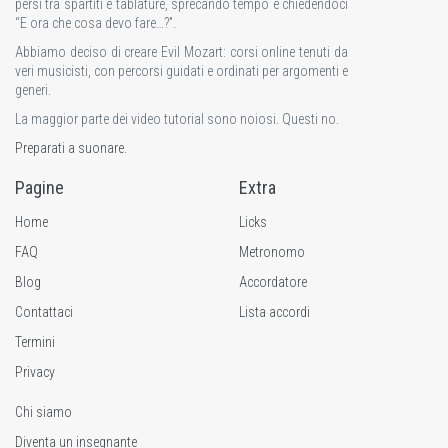
persi tra spartiti e tablature, sprecando tempo e chiedendoci
“E ora che cosa devo fare…?”.
Abbiamo deciso di creare Evil Mozart: corsi online tenuti da
veri musicisti, con percorsi guidati e ordinati per argomenti e
generi.
La maggior parte dei video tutorial sono noiosi. Questi no.
Preparati a suonare.
Pagine
Extra
Home
Licks
FAQ
Metronomo
Blog
Accordatore
Contattaci
Lista accordi
Termini
Privacy
Chi siamo
Diventa un insegnante