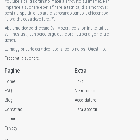
Youtube e del disordinato materiale trovato su internet. Per
imparare a suonare e per affinare la tecnica, ci siamo trovati
persi tra spartiti e tablature, sprecando tempo e chiedendoci
“E ora che cosa devo fare…?”.
Abbiamo deciso di creare Evil Mozart: corsi online tenuti da
veri musicisti, con percorsi guidati e ordinati per argomenti e
generi.
La maggior parte dei video tutorial sono noiosi. Questi no.
Preparati a suonare.
Pagine
Extra
Home
Licks
FAQ
Metronomo
Blog
Accordatore
Contattaci
Lista accordi
Termini
Privacy