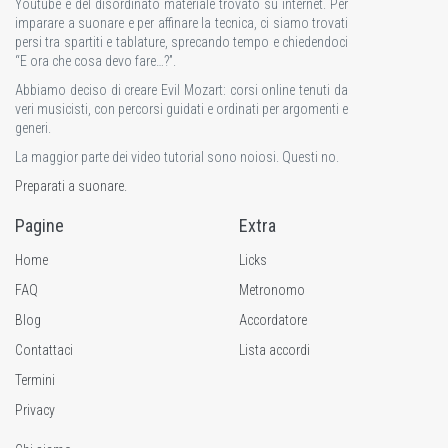
Youtube e del disordinato materiale trovato su internet. Per
imparare a suonare e per affinare la tecnica, ci siamo trovati
persi tra spartiti e tablature, sprecando tempo e chiedendoci
“E ora che cosa devo fare…?”.
Abbiamo deciso di creare Evil Mozart: corsi online tenuti da
veri musicisti, con percorsi guidati e ordinati per argomenti e
generi.
La maggior parte dei video tutorial sono noiosi. Questi no.
Preparati a suonare.
Pagine
Extra
Home
Licks
FAQ
Metronomo
Blog
Accordatore
Contattaci
Lista accordi
Termini
Privacy