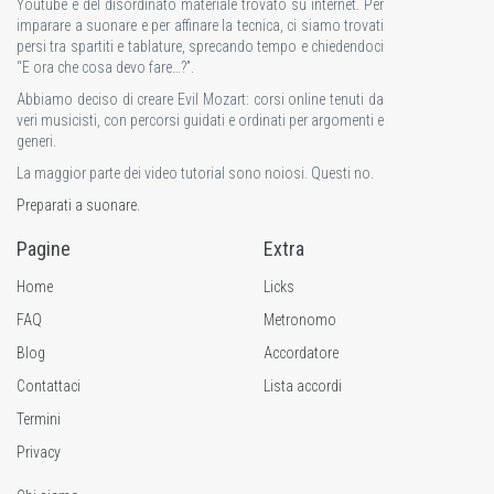
Youtube e del disordinato materiale trovato su internet. Per
imparare a suonare e per affinare la tecnica, ci siamo trovati
persi tra spartiti e tablature, sprecando tempo e chiedendoci
“E ora che cosa devo fare…?”.
Abbiamo deciso di creare Evil Mozart: corsi online tenuti da
veri musicisti, con percorsi guidati e ordinati per argomenti e
generi.
La maggior parte dei video tutorial sono noiosi. Questi no.
Preparati a suonare.
Pagine
Extra
Home
Licks
FAQ
Metronomo
Blog
Accordatore
Contattaci
Lista accordi
Termini
Privacy