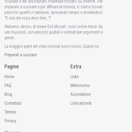
Youtube e del disordinato materiale trovato su internet. Per
imparare a suonare e per affinare la tecnica, ci siamo trovati
persi tra spartiti e tablature, sprecando tempo e chiedendoci
“E ora che cosa devo fare…?”.
Abbiamo deciso di creare Evil Mozart: corsi online tenuti da
veri musicisti, con percorsi guidati e ordinati per argomenti e
generi.
La maggior parte dei video tutorial sono noiosi. Questi no.
Preparati a suonare.
Pagine
Extra
Home
Licks
FAQ
Metronomo
Blog
Accordatore
Contattaci
Lista accordi
Termini
Privacy